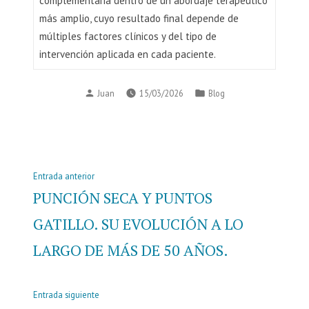
complementaria dentro de un abordaje terapéutico
más amplio, cuyo resultado final depende de
múltiples factores clínicos y del tipo de
intervención aplicada en cada paciente.
Publicado
Publicado
Juan
15/03/2026
Blog
por
en
Navegación
Entrada
Entrada anterior
de
anterior:
PUNCIÓN SECA Y PUNTOS
entradas
GATILLO. SU EVOLUCIÓN A LO
LARGO DE MÁS DE 50 AÑOS.
Entrada
Entrada siguiente