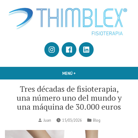
Saltar
al
contenido
Fisioterapia, fitness y salud.
Thimblex
Instagram
Facebook
Linkedin
MENÚ
+
EXPANDIDO
CERRADO
Tres décadas de fisioterapia,
una número uno del mundo y
una máquina de 30.000 euros
Publicado
Publicado
Juan
15/03/2026
Blog
por
en