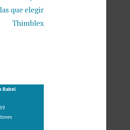
siguiente:
las que elegir
Thimblex
x Babel
 39
dones