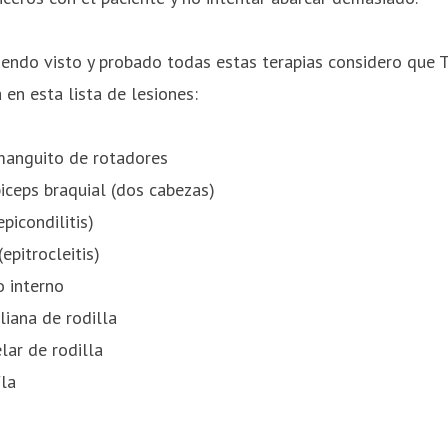
iendo visto y probado todas estas terapias considero que 
 en esta lista de lesiones:
manguito de rotadores
iceps braquial (dos cabezas)
picondilitis)
epitrocleitis)
o interno
liana de rodilla
lar de rodilla
íla