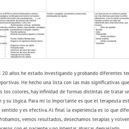
 20 años he estado investigando y probando diferentes ter
eportivas. He hecho una lista con las más significativas qu
s los colores, hay infinidad de formas distintas de tratar u
ón y su lógica. Para mi lo importante es que el terapeuta e
 sentido y es efectiva. Al final la experiencia es lo que dife
 Probamos, vemos resultados, desechamos terapias y volvem
nceros con el paciente y no intentar abarcar demasiado.