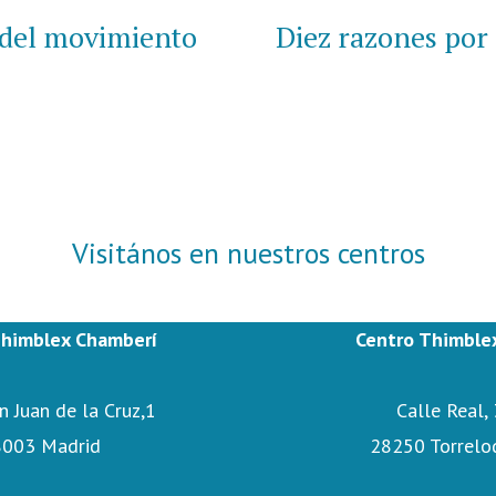
or:
 del movimiento
Diez razones por 
Visitános en nuestros centros
Thimblex Chamberí
Centro Thimble
n Juan de la Cruz,1
Calle Real,
8003 Madrid
28250 Torrelo