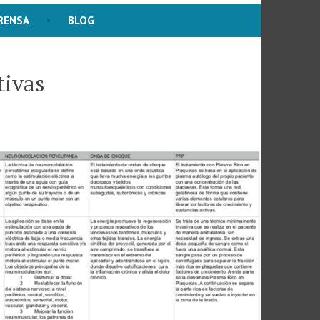
RENSA
BLOG
tivas