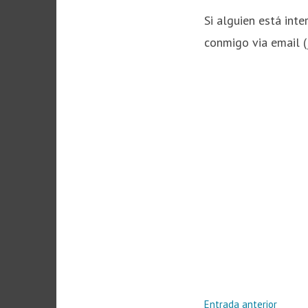
Si alguien está int
conmigo via email 
Navegació
Entra
Entrada anterior