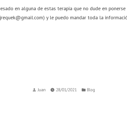
eresado en alguna de estas terapia que no dude en ponerse
(jrequek@gmail.com) y le puedo mandar toda la información
Publicado
Publicado
Juan
28/01/2021
Blog
por
en
n
da