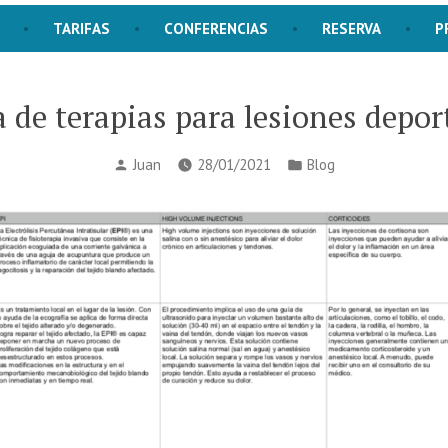
TARIFAS
CONFERENCIAS
RESERVA
P
a de terapias para lesiones depor
Publicado
Publicado
Juan
28/01/2021
Blog
por
en