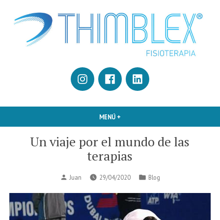
Saltar
al
contenido
Fisioterapia, fitness y salud.
Thimblex
Instagram
Facebook
Linkedin
MENÚ
+
EXPANDIDO
CERRADO
Un viaje por el mundo de las
terapias
Publicado
Publicado
Juan
29/04/2020
Blog
por
en