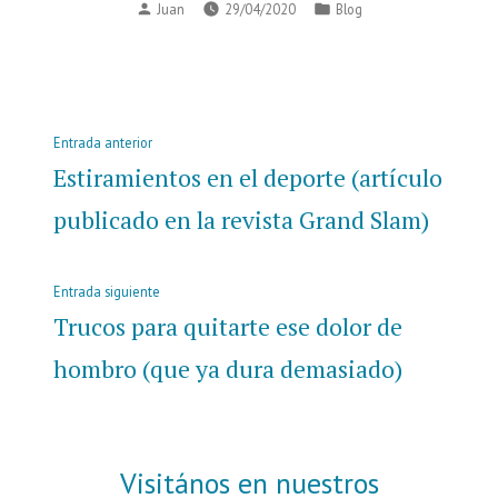
Publicado
Publicado
Juan
29/04/2020
Blog
por
en
Navegación
Entrada
Entrada anterior
de
anterior:
Estiramientos en el deporte (artículo
entradas
publicado en la revista Grand Slam)
Entrada
Entrada siguiente
siguiente:
Trucos para quitarte ese dolor de
hombro (que ya dura demasiado)
Visitános en nuestros